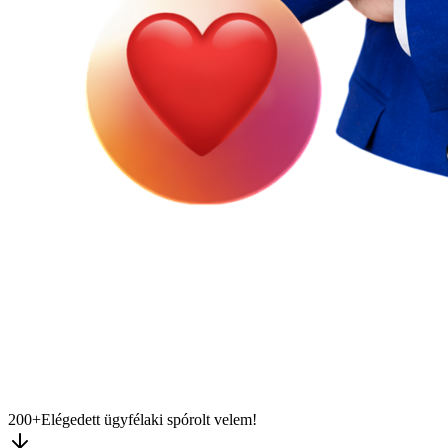
200+
Elégedett ügyfél
aki spórolt velem!