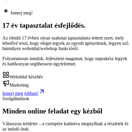
Ismerj meg!
17 év tapasztalat és
fejlődés.
Az elmúlt 17 évben olyan szakmai tapasztalatra tettem szert, mely
lehetővé teszi, hogy eleget tegyek az egyedi igényeknek, legyen szó
bármilyen weboldal/webshop funkcióról.
Folyamatosan tanulok, fejlesztem magamat, hogy naprakész legyek
és hatékonyan segíthessem ügyfeleimet.
Weboldal készítés
Marketing
Ismerj meg jobban!
Szolgáltatások
Minden online feladat egy kézből
Válasszon területet – a csempére kattintva megnyílnak a részletek és
az induló árak.