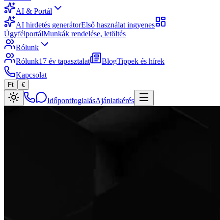
AI & Portál
AI hirdetés generátor
Első használat ingyenes
Ügyfélportál
Munkák rendelése, letöltés
Rólunk
Rólunk
17 év tapasztalat
Blog
Tippek és hírek
Kapcsolat
Ft
€
Időpontfoglalás
Ajánlatkérés