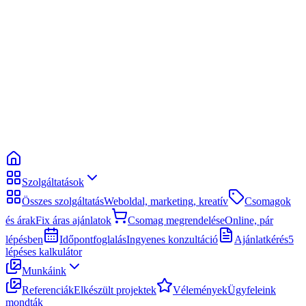
Szolgáltatások
Összes szolgáltatás
Weboldal, marketing, kreatív
Csomagok
és árak
Fix áras ajánlatok
Csomag megrendelése
Online, pár
lépésben
Időpontfoglalás
Ingyenes konzultáció
Ajánlatkérés
5
lépéses kalkulátor
Munkáink
Referenciák
Elkészült projektek
Vélemények
Ügyfeleink
mondták