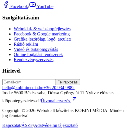
Facebook
/
YouTube
Szolgáltatásaim
Weboldal- & webshopfejlesztés
Facebook & Google marketing
Grafika (szórólap, logó, arculat)
Rádió reklám
Videó és tartalomgyártás
Online foglalási rendszerek
Rendezvényszervezés
Hírlevél
Feliratkozás
hello@kobinimedia.hu
+36 20 934 9882
Iroda:
5600 Békéscsaba, Dózsa György út 11.
Nyitva: előzetes
időpontegyeztetéssel!
Útvonaltervezés
Copyright © 2026 Weboldalt készítette:
KOBINI MÉDIA
. Minden
jog fenntartva!
Kapcsolat
/
ÁSZF
/
Adatvédelmi tájékoztató