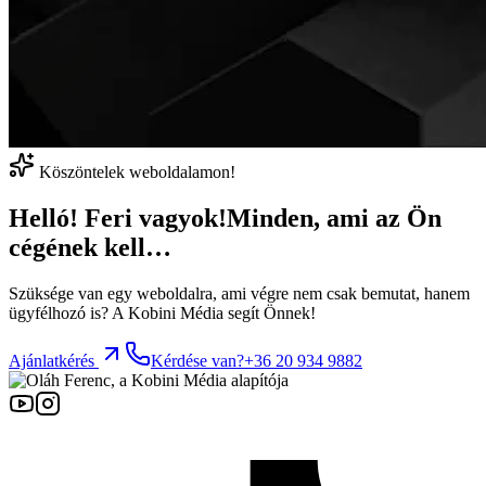
Köszöntelek weboldalamon!
Helló! Feri vagyok!
Minden, ami az Ön
cégének kell…
Szüksége van egy weboldalra, ami végre nem csak bemutat, hanem
ügyfélhozó is? A Kobini Média segít Önnek!
Ajánlatkérés
Kérdése van?
+36 20 934 9882